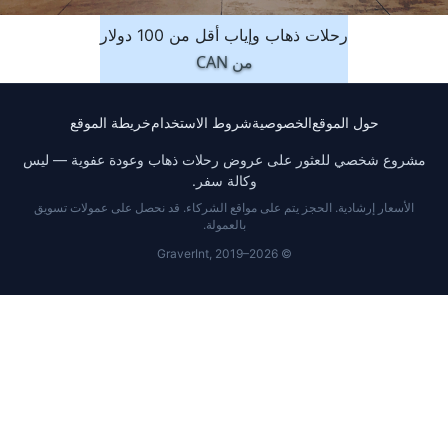
رحلات ذهاب وإياب أقل من 100 دولار
من
CAN
حول الموقع
الخصوصية
شروط الاستخدام
خريطة الموقع
مشروع شخصي للعثور على عروض رحلات ذهاب وعودة عفوية — ليس
وكالة سفر.
الأسعار إرشادية. الحجز يتم على مواقع الشركاء. قد نحصل على عمولات تسويق
بالعمولة.
© GraverInt, 2019–2026