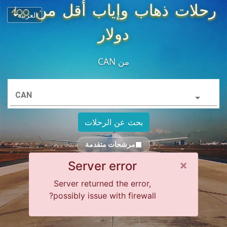
رحلات ذهاب وإياب أقل من 100
العربية
دولار
من
CAN
CAN
بحث عن الرحلات
مرشحات متقدمة
Close alert
×
Server error
Server returned the error,
possibly issue with firewall?