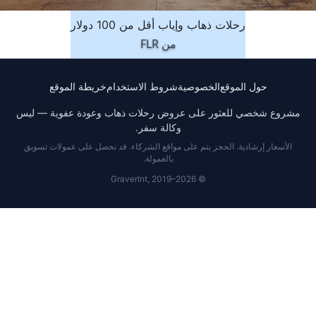
رحلات ذهاب وإياب أقل من 100 دولار
من
FLR
حول الموقع
الخصوصية
شروط الاستخدام
خريطة الموقع
مشروع شخصي للعثور على عروض رحلات ذهاب وعودة عفوية — ليس
وكالة سفر.
الأسعار إرشادية. الحجز يتم على مواقع الشركاء. قد نحصل على عمولات تسويق
بالعمولة.
© GraverInt, 2019–2026