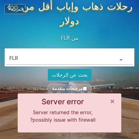
رحلات ذهاب وإياب أقل من 100
العربية
دولار
من
FLR
FLR
بحث عن الرحلات
مرشحات متقدمة
Close alert
×
Server error
Server returned the error,
possibly issue with firewall?