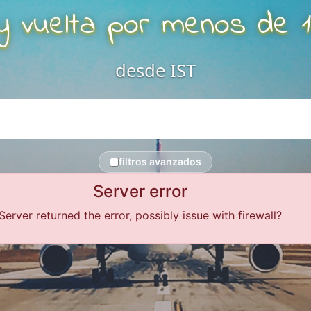
y vuelta por menos de 
desde
IST
filtros avanzados
Server error
Server returned the error, possibly issue with firewall?