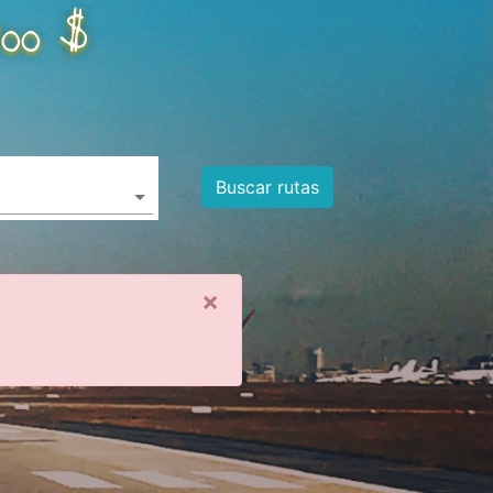
100 $
Buscar rutas
Close alert
×