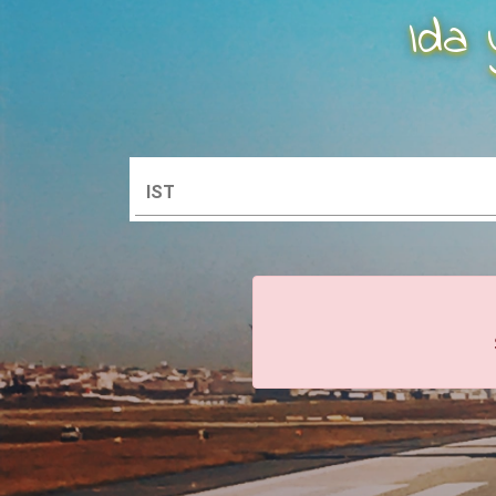
Ida 
IST