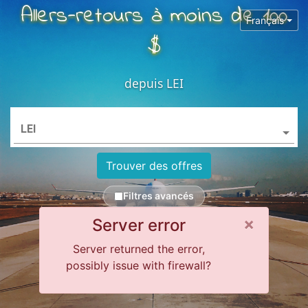
Allers-retours à moins de 100
Français
$
depuis
LEI
LEI
Trouver des offres
Filtres avancés
Close 
×
Server error
Server returned the error,
possibly issue with firewall?