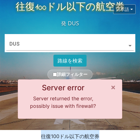
往復100ドル以下の航空券
日本語
発
DUS
DUS
路線を検索
詳細フィルター
Close 
×
Server error
Server returned the error,
possibly issue with firewall?
往復100ドル以下の航空券