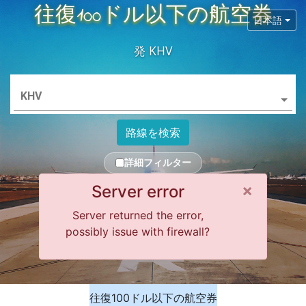
往復100ドル以下の航空券
日本語
発
KHV
KHV
路線を検索
詳細フィルター
Close 
×
Server error
Server returned the error,
possibly issue with firewall?
往復100ドル以下の航空券