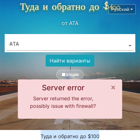
Туда и обратно до $100
Русский
от
ATA
ATA
Найти варианты
опции
Close 
×
Server error
Server returned the error,
possibly issue with firewall?
Туда и обратно до $100