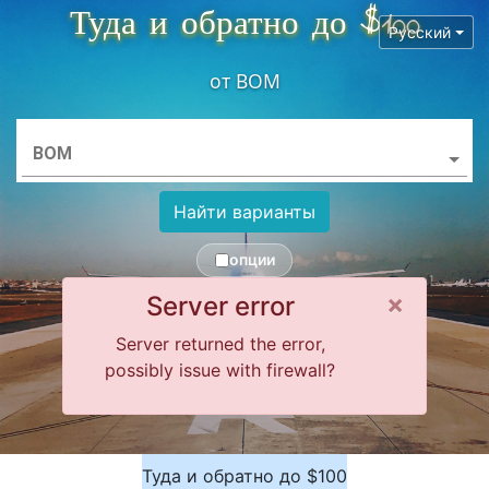
Туда и обратно до $100
Русский
от
BOM
BOM
Найти варианты
опции
Close 
×
Server error
Server returned the error,
possibly issue with firewall?
Туда и обратно до $100