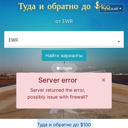
Туда и обратно до $100
Русский
от
EWR
EWR
Найти варианты
опции
Close 
×
Server error
Server returned the error,
possibly issue with firewall?
Туда и обратно до $100