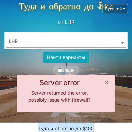
Туда и обратно до $100
Русский
от
LHR
LHR
Найти варианты
опции
Close 
×
Server error
Server returned the error,
possibly issue with firewall?
Туда и обратно до $100